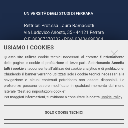
UNIVERSITÀ DEGLI STUDI DI FERRARA
Rettrice: Prof.ssa Laura Ramaciotti
via Ludovico Ariosto, 35 - 44121 Ferrara
C.F. 80007370382 - P.IVA 00434690384
USIAMO I COOKIES
CONTATTI
Questo sito utilizza cookie tecnici necessari al corretto funzionamento
delle pagine, e cookie di profilazione di terze parti. Selezionando
Accetta
Tel. +39 0532 293111
tutti i cookie
si acconsente all’utilizzo dei cookie analytics e di profilazione.
Chiudendo il banner verranno utilizzati solo i cookie tecnici necessari alla
Fax. +39 0532 293031
navigazione e alcuni contenuti potrebbero non essere disponibili. Le
PEC
preferenze possono essere modificate in qualsiasi momento dal menu
laterale "Gestisci impostazioni cookie".
Per maggiori informazioni, ti invitiamo a consultare la nostra
Cookie Policy
.
LINKS
Accessibilità
SOLO COOKIE TECNICI
Protezione dati personali