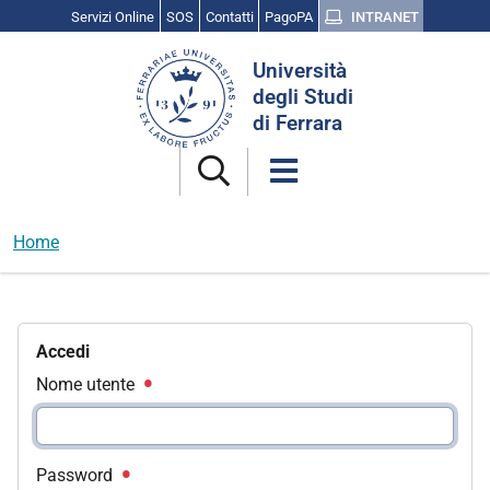
Servizi Online
SOS
Contatti
PagoPA
INTRANET
Cerca
Università
nel
degli Studi
sito
di Ferrara
Home
Accedi
Nome utente
Password