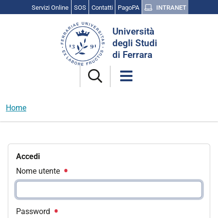
Servizi Online
SOS
Contatti
PagoPA
INTRANET
Cerca
Università
nel
degli Studi
sito
di Ferrara
Home
Accedi
Nome utente
Password