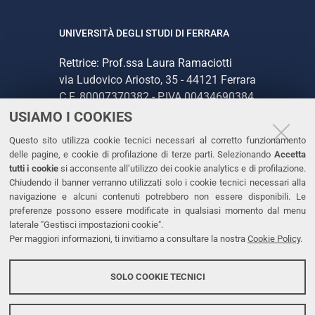
UNIVERSITÀ DEGLI STUDI DI FERRARA
Rettrice: Prof.ssa Laura Ramaciotti
via Ludovico Ariosto, 35 - 44121 Ferrara
C.F. 80007370382 - P.IVA 00434690384
USIAMO I COOKIES
CONTATTI
Questo sito utilizza cookie tecnici necessari al corretto funzionamento
delle pagine, e cookie di profilazione di terze parti. Selezionando
Accetta
Tel. +39 0532 293111
tutti i cookie
si acconsente all’utilizzo dei cookie analytics e di profilazione.
Chiudendo il banner verranno utilizzati solo i cookie tecnici necessari alla
Fax. +39 0532 293031
navigazione e alcuni contenuti potrebbero non essere disponibili. Le
PEC
preferenze possono essere modificate in qualsiasi momento dal menu
laterale "Gestisci impostazioni cookie".
Per maggiori informazioni, ti invitiamo a consultare la nostra
Cookie Policy
.
LINKS
Accessibilità
SOLO COOKIE TECNICI
Protezione dati personali