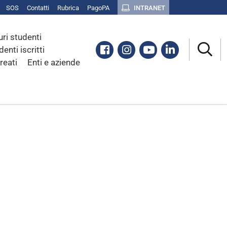
SOS
Contatti
Rubrica
PagoPA
INTRANET
uri studenti
Facebook
Instagram
Youtube
Linkedin
denti iscritti
reati
Enti e aziende