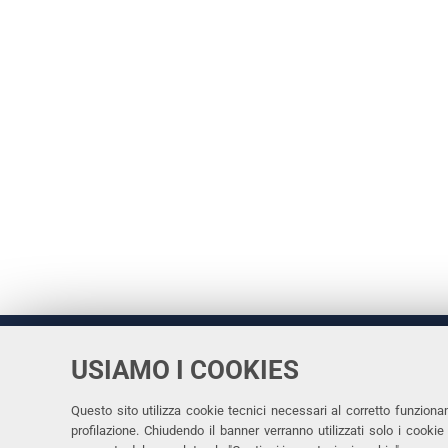
USIAMO I COOKIES
Università
UNIVERSITÀ
degli Studi
Rettrice: 
di Ferrara
Questo sito utilizza cookie tecnici necessari al corretto funziona
profilazione. Chiudendo il banner verranno utilizzati solo i cook
via Ludovi