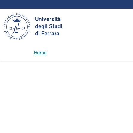
Cerca
Università
nel
degli Studi
sito
di Ferrara
Home