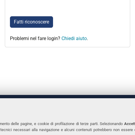
Fatti riconoscere
Problemi nel fare login?
Chiedi aiuto
.
 DEGLI STUDI DI FERRARA
CONTATTI
Prof.ssa Laura Ramaciotti
Tel. +39 0532 2931
mento delle pagine, e cookie di profilazione di terze parti. Selezionando
Accett
ie tecnici necessari alla navigazione e alcuni contenuti potrebbero non essere
co Ariosto, 35 - 44121 Ferrara
Fax. +39 0532 293