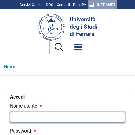
Servizi Online
SOS
Contatti
PagoPA
INTRANET
Cerca
Università
nel
degli Studi
sito
di Ferrara
Home
Accedi
Nome utente
Password