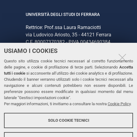
UNIVERSITÀ DEGLI STUDI DI FERRARA
Rettrice: Prof.ssa Laura Ramaciotti
via Ludovico Ariosto, 35 - 44121 Ferrara
C.F. 80007370382 - P.IVA 00434690384
USIAMO I COOKIES
CONTATTI
Questo sito utilizza cookie tecnici necessari al corretto funzionamento
delle pagine, e cookie di profilazione di terze parti. Selezionando
Accetta
Tel. +39 0532 293111
tutti i cookie
si acconsente all’utilizzo dei cookie analytics e di profilazione.
Chiudendo il banner verranno utilizzati solo i cookie tecnici necessari alla
Fax. +39 0532 293031
navigazione e alcuni contenuti potrebbero non essere disponibili. Le
PEC
preferenze possono essere modificate in qualsiasi momento dal menu
laterale "Gestisci impostazioni cookie".
Per maggiori informazioni, ti invitiamo a consultare la nostra
Cookie Policy
.
LINKS
Accessibilità
SOLO COOKIE TECNICI
Protezione dati personali