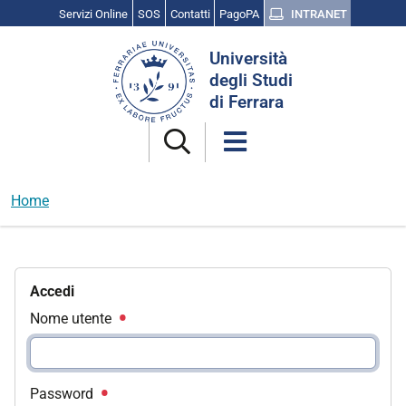
Servizi Online
SOS
Contatti
PagoPA
INTRANET
Cerca
Università
nel
degli Studi
sito
di Ferrara
Home
Accedi
Nome utente
Password