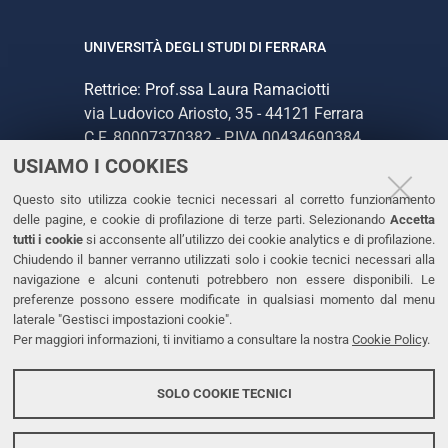
UNIVERSITÀ DEGLI STUDI DI FERRARA
Rettrice: Prof.ssa Laura Ramaciotti
via Ludovico Ariosto, 35 - 44121 Ferrara
C.F. 80007370382 - P.IVA 00434690384
USIAMO I COOKIES
CONTATTI
Questo sito utilizza cookie tecnici necessari al corretto funzionamento
delle pagine, e cookie di profilazione di terze parti. Selezionando
Accetta
Tel. +39 0532 293111
tutti i cookie
si acconsente all’utilizzo dei cookie analytics e di profilazione.
Chiudendo il banner verranno utilizzati solo i cookie tecnici necessari alla
Fax. +39 0532 293031
navigazione e alcuni contenuti potrebbero non essere disponibili. Le
PEC
preferenze possono essere modificate in qualsiasi momento dal menu
laterale "Gestisci impostazioni cookie".
Per maggiori informazioni, ti invitiamo a consultare la nostra
Cookie Policy
.
LINKS
Accessibilità
SOLO COOKIE TECNICI
Protezione dati personali