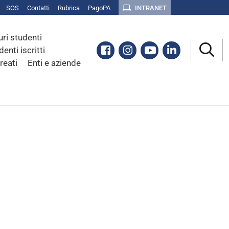
SOS
Contatti
Rubrica
PagoPA
INTRANET
uri studenti
Facebook
Instagram
Youtube
Linkedin
denti iscritti
reati
Enti e aziende