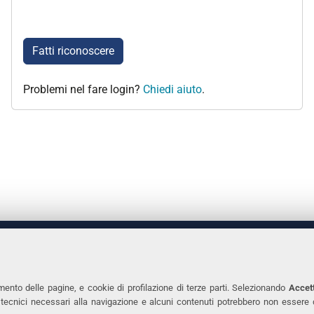
Fatti riconoscere
Problemi nel fare login?
Chiedi aiuto
.
 DEGLI STUDI DI FERRARA
CONTATTI
Prof.ssa Laura Ramaciotti
Tel. +39 0532 2931
mento delle pagine, e cookie di profilazione di terze parti. Selezionando
Accett
ie tecnici necessari alla navigazione e alcuni contenuti potrebbero non essere
co Ariosto, 35 - 44121 Ferrara
Fax. +39 0532 293