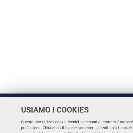
USIAMO I COOKIES
Università
UNIVERSITÀ
degli Studi
Rettrice: 
di Ferrara
Questo sito utilizza cookie tecnici necessari al corretto funziona
profilazione. Chiudendo il banner verranno utilizzati solo i cook
via Ludovi