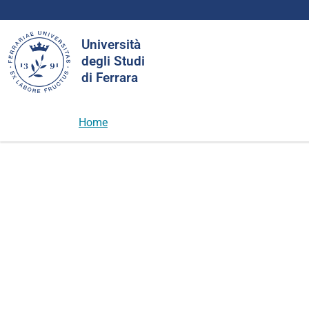
Cerca
Università
nel
degli Studi
sito
di Ferrara
Home