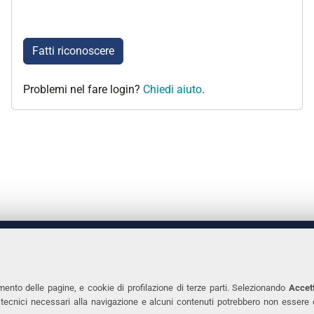
Fatti riconoscere
Problemi nel fare login?
Chiedi aiuto
.
 DEGLI STUDI DI FERRARA
CONTATTI
Prof.ssa Laura Ramaciotti
Tel. +39 0532 2931
mento delle pagine, e cookie di profilazione di terze parti. Selezionando
Accett
ie tecnici necessari alla navigazione e alcuni contenuti potrebbero non essere
co Ariosto, 35 - 44121 Ferrara
Fax. +39 0532 293