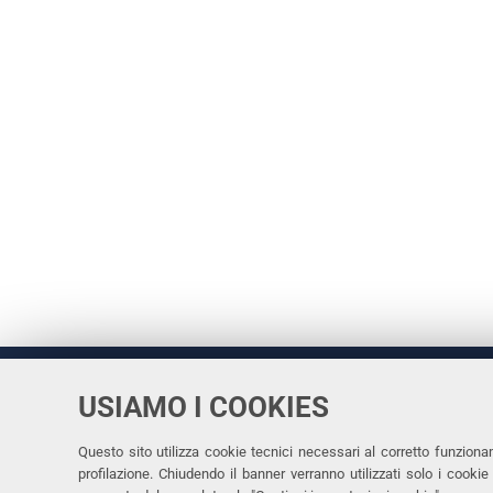
USIAMO I COOKIES
Università
UNIVERSITÀ
degli Studi
Rettrice: 
di Ferrara
Questo sito utilizza cookie tecnici necessari al corretto funziona
profilazione. Chiudendo il banner verranno utilizzati solo i cook
via Ludovi