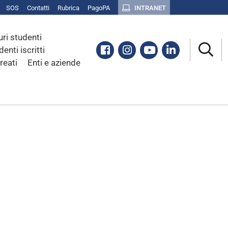
SOS
Contatti
Rubrica
PagoPA
INTRANET
uri studenti
Facebook
Instagram
Youtube
Linkedin
denti iscritti
reati
Enti e aziende