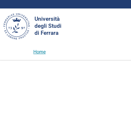
Cerca
Università
nel
degli Studi
sito
di Ferrara
Home