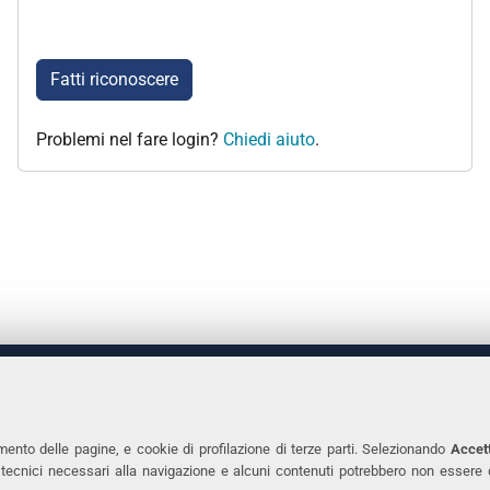
Fatti riconoscere
Problemi nel fare login?
Chiedi aiuto
.
 DEGLI STUDI DI FERRARA
CONTATTI
Prof.ssa Laura Ramaciotti
Tel. +39 0532 2931
mento delle pagine, e cookie di profilazione di terze parti. Selezionando
Accett
ie tecnici necessari alla navigazione e alcuni contenuti potrebbero non essere
co Ariosto, 35 - 44121 Ferrara
Fax. +39 0532 293