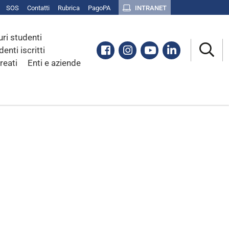
SOS
Contatti
Rubrica
PagoPA
INTRANET
uri studenti
Facebook
Instagram
Youtube
Linkedin
denti iscritti
reati
Enti e aziende