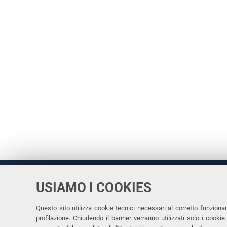
USIAMO I COOKIES
Università
UNIVERSITÀ
degli Studi
Rettrice: 
di Ferrara
Questo sito utilizza cookie tecnici necessari al corretto funziona
profilazione. Chiudendo il banner verranno utilizzati solo i cook
via Ludovi