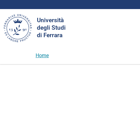
Cerca
Università
nel
degli Studi
sito
di Ferrara
Home