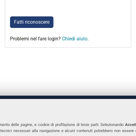
Fatti riconoscere
Problemi nel fare login?
Chiedi aiuto
.
 DEGLI STUDI DI FERRARA
CONTATTI
Prof.ssa Laura Ramaciotti
Tel. +39 0532 2931
mento delle pagine, e cookie di profilazione di terze parti. Selezionando
Accett
ie tecnici necessari alla navigazione e alcuni contenuti potrebbero non essere
co Ariosto, 35 - 44121 Ferrara
Fax. +39 0532 293