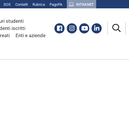
SOS
Contatti
Rubrica
PagoPA
INTRANET
uri studenti
Facebook
Instagram
Youtube
Linkedin
denti iscritti
reati
Enti e aziende