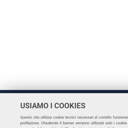
USIAMO I COOKIES
Università
UNIVERSITÀ
degli Studi
Rettrice: 
di Ferrara
Questo sito utilizza cookie tecnici necessari al corretto funziona
profilazione. Chiudendo il banner verranno utilizzati solo i cook
via Ludovi