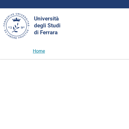
Cerca
Università
nel
degli Studi
sito
di Ferrara
Home