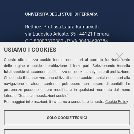
UNIVERSITÀ DEGLI STUDI DI FERRARA
Rettrice: Prof.ssa Laura Ramaciotti
via Ludovico Ariosto, 35 - 44121 Ferrara
C.F. 80007370382 - P.IVA 00434690384
USIAMO I COOKIES
CONTATTI
Questo sito utilizza cookie tecnici necessari al corretto funzionamento
delle pagine, e cookie di profilazione di terze parti. Selezionando
Accetta
Tel. +39 0532 293111
tutti i cookie
si acconsente all’utilizzo dei cookie analytics e di profilazione.
Chiudendo il banner verranno utilizzati solo i cookie tecnici necessari alla
Fax. +39 0532 293031
navigazione e alcuni contenuti potrebbero non essere disponibili. Le
PEC
preferenze possono essere modificate in qualsiasi momento dal menu
laterale "Gestisci impostazioni cookie".
Per maggiori informazioni, ti invitiamo a consultare la nostra
Cookie Policy
.
LINKS
Accessibilità
SOLO COOKIE TECNICI
Protezione dati personali