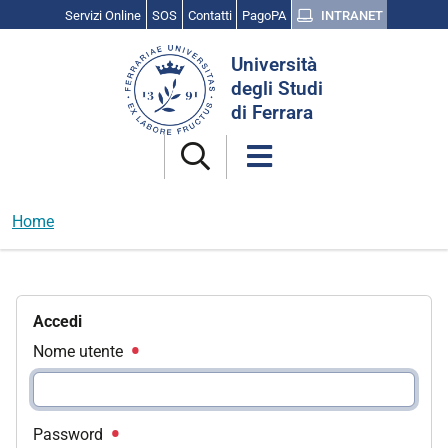
Servizi Online
SOS
Contatti
PagoPA
INTRANET
Cerca
Università
nel
degli Studi
sito
di Ferrara
Home
Accedi
Nome utente
Password