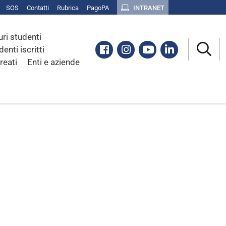
SOS
Contatti
Rubrica
PagoPA
INTRANET
uri studenti
Facebook
Instagram
Youtube
Linkedin
denti iscritti
reati
Enti e aziende