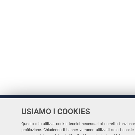
USIAMO I COOKIES
Università
UNIVERSITÀ
degli Studi
Rettrice: 
di Ferrara
Questo sito utilizza cookie tecnici necessari al corretto funziona
profilazione. Chiudendo il banner verranno utilizzati solo i cook
via Ludovi