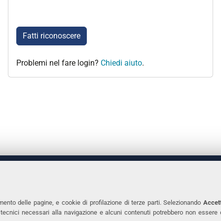
Fatti riconoscere
Problemi nel fare login?
Chiedi aiuto
.
 DEGLI STUDI DI FERRARA
CONTATTI
Prof.ssa Laura Ramaciotti
Tel. +39 0532 2931
mento delle pagine, e cookie di profilazione di terze parti. Selezionando
Accett
ie tecnici necessari alla navigazione e alcuni contenuti potrebbero non essere
co Ariosto, 35 - 44121 Ferrara
Fax. +39 0532 293