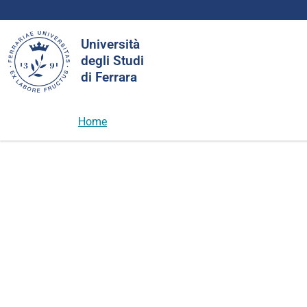
Cerca
Università
nel
degli Studi
sito
di Ferrara
Home