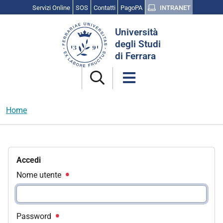
Servizi Online
SOS
Contatti
PagoPA
INTRANET
Cerca
Università
nel
degli Studi
sito
di Ferrara
Home
Accedi
Nome utente
Password