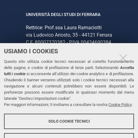
UNIVERSITÀ DEGLI STUDI DI FERRARA
Rettrice: Prof.ssa Laura Ramaciotti
via Ludovico Ariosto, 35 - 44121 Ferrara
C.F. 80007370382 - P.IVA 00434690384
USIAMO I COOKIES
CONTATTI
Questo sito utilizza cookie tecnici necessari al corretto funzionamento
delle pagine, e cookie di profilazione di terze parti. Selezionando
Accetta
Tel. +39 0532 293111
tutti i cookie
si acconsente all’utilizzo dei cookie analytics e di profilazione.
Chiudendo il banner verranno utilizzati solo i cookie tecnici necessari alla
Fax. +39 0532 293031
navigazione e alcuni contenuti potrebbero non essere disponibili. Le
PEC
preferenze possono essere modificate in qualsiasi momento dal menu
laterale "Gestisci impostazioni cookie".
Per maggiori informazioni, ti invitiamo a consultare la nostra
Cookie Policy
.
LINKS
Accessibilità
SOLO COOKIE TECNICI
Protezione dati personali