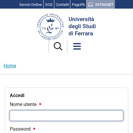
Servizi Online
SOS
Contatti
PagoPA
INTRANET
Cerca
Università
nel
degli Studi
sito
di Ferrara
Home
Accedi
Nome utente
Password