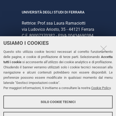
UNIVERSITÀ DEGLI STUDI DI FERRARA
Rettrice: Prof.ssa Laura Ramaciotti
via Ludovico Ariosto, 35 - 44121 Ferrara
C.F. 80007370382 - P.IVA 00434690384
USIAMO I COOKIES
CONTATTI
Questo sito utilizza cookie tecnici necessari al corretto funzionamento
delle pagine, e cookie di profilazione di terze parti. Selezionando
Accetta
Tel. +39 0532 293111
tutti i cookie
si acconsente all’utilizzo dei cookie analytics e di profilazione.
Chiudendo il banner verranno utilizzati solo i cookie tecnici necessari alla
Fax. +39 0532 293031
navigazione e alcuni contenuti potrebbero non essere disponibili. Le
PEC
preferenze possono essere modificate in qualsiasi momento dal menu
laterale "Gestisci impostazioni cookie".
Per maggiori informazioni, ti invitiamo a consultare la nostra
Cookie Policy
.
LINKS
Accessibilità
SOLO COOKIE TECNICI
Protezione dati personali