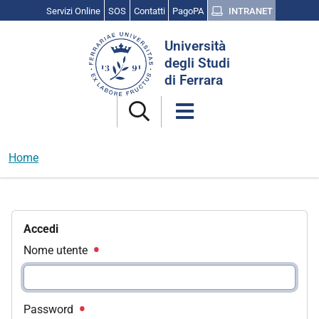
Servizi Online
SOS
Contatti
PagoPA
INTRANET
Cerca
Università
nel
degli Studi
sito
di Ferrara
Home
Accedi
Nome utente
Password