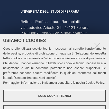
UNIVERSITÀ DEGLI STUDI DI FERRARA
Rettrice: Prof.ssa Laura Ramaciotti
via Ludovico Ariosto, 35 - 44121 Ferrara
C.F. 80007370382 - P.IVA 00434690384
USIAMO I COOKIES
CONTATTI
Questo sito utilizza cookie tecnici necessari al corretto funzionamento
delle pagine, e cookie di profilazione di terze parti. Selezionando
Accetta
Tel. +39 0532 293111
tutti i cookie
si acconsente all’utilizzo dei cookie analytics e di profilazione.
Chiudendo il banner verranno utilizzati solo i cookie tecnici necessari alla
Fax. +39 0532 293031
navigazione e alcuni contenuti potrebbero non essere disponibili. Le
PEC
preferenze possono essere modificate in qualsiasi momento dal menu
laterale "Gestisci impostazioni cookie".
Per maggiori informazioni, ti invitiamo a consultare la nostra
Cookie Policy
.
LINKS
Accessibilità
SOLO COOKIE TECNICI
Protezione dati personali