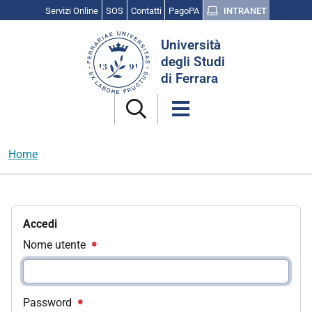
Servizi Online
SOS
Contatti
PagoPA
INTRANET
Cerca
Università
nel
degli Studi
sito
di Ferrara
Home
Accedi
Nome utente
Password