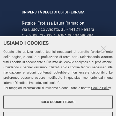
UNIVERSITÀ DEGLI STUDI DI FERRARA
Rettrice: Prof.ssa Laura Ramaciotti
via Ludovico Ariosto, 35 - 44121 Ferrara
C.F. 80007370382 - P.IVA 00434690384
USIAMO I COOKIES
CONTATTI
Questo sito utilizza cookie tecnici necessari al corretto funzionamento
delle pagine, e cookie di profilazione di terze parti. Selezionando
Accetta
Tel. +39 0532 293111
tutti i cookie
si acconsente all’utilizzo dei cookie analytics e di profilazione.
Chiudendo il banner verranno utilizzati solo i cookie tecnici necessari alla
Fax. +39 0532 293031
navigazione e alcuni contenuti potrebbero non essere disponibili. Le
PEC
preferenze possono essere modificate in qualsiasi momento dal menu
laterale "Gestisci impostazioni cookie".
Per maggiori informazioni, ti invitiamo a consultare la nostra
Cookie Policy
.
LINKS
Accessibilità
SOLO COOKIE TECNICI
Protezione dati personali