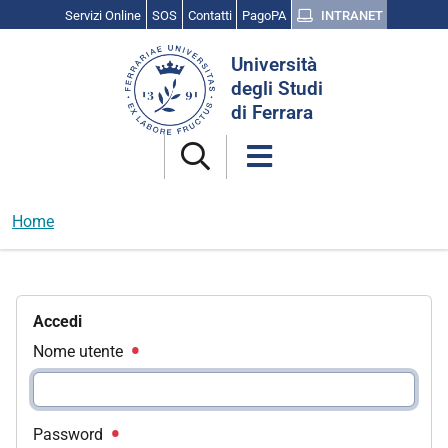
Servizi Online
SOS
Contatti
PagoPA
INTRANET
Cerca
Università
nel
degli Studi
sito
di Ferrara
Home
Accedi
Nome utente
Password