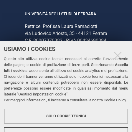
UNIVERSITÀ DEGLI STUDI DI FERRARA
Rettrice: Prof.ssa Laura Ramaciotti
via Ludovico Ariosto, 35 - 44121 Ferrara
C.F. 80007370382 - P.IVA 00434690384
USIAMO I COOKIES
CONTATTI
Questo sito utilizza cookie tecnici necessari al corretto funzionamento
delle pagine, e cookie di profilazione di terze parti. Selezionando
Accetta
Tel. +39 0532 293111
tutti i cookie
si acconsente all’utilizzo dei cookie analytics e di profilazione.
Chiudendo il banner verranno utilizzati solo i cookie tecnici necessari alla
Fax. +39 0532 293031
navigazione e alcuni contenuti potrebbero non essere disponibili. Le
PEC
preferenze possono essere modificate in qualsiasi momento dal menu
laterale "Gestisci impostazioni cookie".
Per maggiori informazioni, ti invitiamo a consultare la nostra
Cookie Policy
.
LINKS
Accessibilità
SOLO COOKIE TECNICI
Protezione dati personali