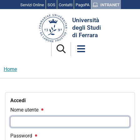
Servizi Online
SOS
Contatti
PagoPA
INTRANET
Cerca
Università
nel
degli Studi
sito
di Ferrara
Home
Accedi
Nome utente
Password