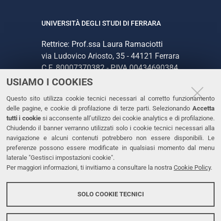
UNIVERSITÀ DEGLI STUDI DI FERRARA
Rettrice: Prof.ssa Laura Ramaciotti
via Ludovico Ariosto, 35 - 44121 Ferrara
C.F. 80007370382 - P.IVA 00434690384
USIAMO I COOKIES
CONTATTI
Questo sito utilizza cookie tecnici necessari al corretto funzionamento
delle pagine, e cookie di profilazione di terze parti. Selezionando
Accetta
Tel. +39 0532 293111
tutti i cookie
si acconsente all’utilizzo dei cookie analytics e di profilazione.
Chiudendo il banner verranno utilizzati solo i cookie tecnici necessari alla
Fax. +39 0532 293031
navigazione e alcuni contenuti potrebbero non essere disponibili. Le
PEC
preferenze possono essere modificate in qualsiasi momento dal menu
laterale "Gestisci impostazioni cookie".
Per maggiori informazioni, ti invitiamo a consultare la nostra
Cookie Policy
.
LINKS
Accessibilità
SOLO COOKIE TECNICI
Protezione dati personali