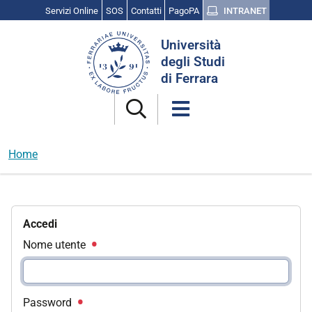
Servizi Online
SOS
Contatti
PagoPA
INTRANET
Cerca
Università
nel
degli Studi
sito
di Ferrara
Home
Accedi
Nome utente
Password