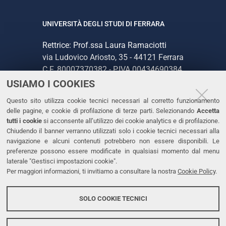
UNIVERSITÀ DEGLI STUDI DI FERRARA
Rettrice: Prof.ssa Laura Ramaciotti
via Ludovico Ariosto, 35 - 44121 Ferrara
C.F. 80007370382 - P.IVA 00434690384
USIAMO I COOKIES
CONTATTI
Questo sito utilizza cookie tecnici necessari al corretto funzionamento
delle pagine, e cookie di profilazione di terze parti. Selezionando
Accetta
Tel. +39 0532 293111
tutti i cookie
si acconsente all’utilizzo dei cookie analytics e di profilazione.
Chiudendo il banner verranno utilizzati solo i cookie tecnici necessari alla
Fax. +39 0532 293031
navigazione e alcuni contenuti potrebbero non essere disponibili. Le
PEC
preferenze possono essere modificate in qualsiasi momento dal menu
laterale "Gestisci impostazioni cookie".
Per maggiori informazioni, ti invitiamo a consultare la nostra
Cookie Policy
.
LINKS
Accessibilità
SOLO COOKIE TECNICI
Protezione dati personali