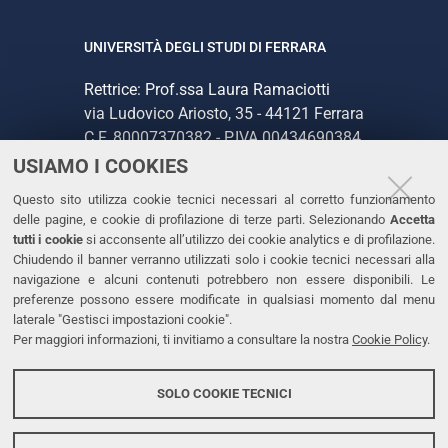
UNIVERSITÀ DEGLI STUDI DI FERRARA
Rettrice: Prof.ssa Laura Ramaciotti
via Ludovico Ariosto, 35 - 44121 Ferrara
C.F. 80007370382 - P.IVA 00434690384
USIAMO I COOKIES
CONTATTI
Questo sito utilizza cookie tecnici necessari al corretto funzionamento
delle pagine, e cookie di profilazione di terze parti. Selezionando
Accetta
Tel. +39 0532 293111
tutti i cookie
si acconsente all’utilizzo dei cookie analytics e di profilazione.
Chiudendo il banner verranno utilizzati solo i cookie tecnici necessari alla
Fax. +39 0532 293031
navigazione e alcuni contenuti potrebbero non essere disponibili. Le
PEC
preferenze possono essere modificate in qualsiasi momento dal menu
laterale "Gestisci impostazioni cookie".
Per maggiori informazioni, ti invitiamo a consultare la nostra
Cookie Policy
.
LINKS
Accessibilità
SOLO COOKIE TECNICI
Protezione dati personali