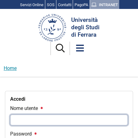
Servizi Online
SOS
Contatti
PagoPA
INTRANET
Cerca
Università
nel
degli Studi
sito
di Ferrara
Home
Accedi
Nome utente
Password