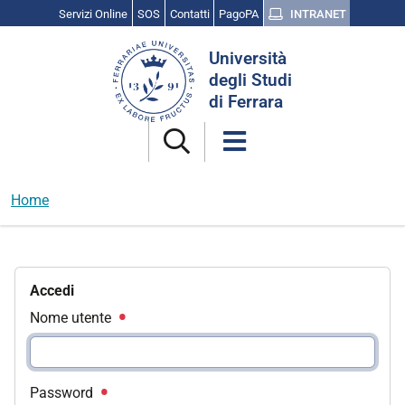
Servizi Online
SOS
Contatti
PagoPA
INTRANET
Cerca
Università
nel
degli Studi
sito
di Ferrara
Home
Accedi
Nome utente
Password