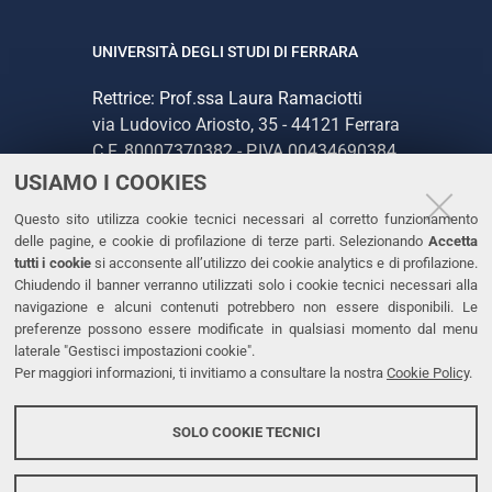
UNIVERSITÀ DEGLI STUDI DI FERRARA
Rettrice: Prof.ssa Laura Ramaciotti
via Ludovico Ariosto, 35 - 44121 Ferrara
C.F. 80007370382 - P.IVA 00434690384
USIAMO I COOKIES
CONTATTI
Questo sito utilizza cookie tecnici necessari al corretto funzionamento
delle pagine, e cookie di profilazione di terze parti. Selezionando
Accetta
Tel. +39 0532 293111
tutti i cookie
si acconsente all’utilizzo dei cookie analytics e di profilazione.
Chiudendo il banner verranno utilizzati solo i cookie tecnici necessari alla
Fax. +39 0532 293031
navigazione e alcuni contenuti potrebbero non essere disponibili. Le
PEC
preferenze possono essere modificate in qualsiasi momento dal menu
laterale "Gestisci impostazioni cookie".
Per maggiori informazioni, ti invitiamo a consultare la nostra
Cookie Policy
.
LINKS
Accessibilità
SOLO COOKIE TECNICI
Protezione dati personali