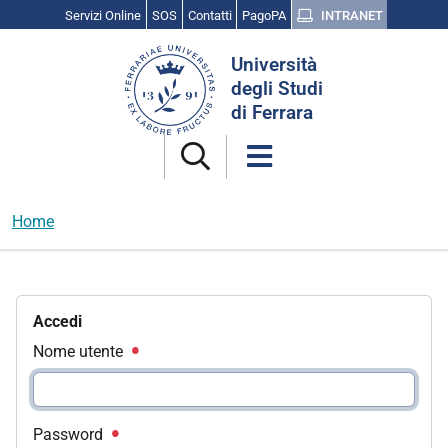
Servizi Online
SOS
Contatti
PagoPA
INTRANET
Cerca
Università
nel
degli Studi
sito
di Ferrara
Home
Accedi
Nome utente
Password