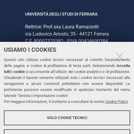
UNIVERSITÀ DEGLI STUDI DI FERRARA
Rettrice: Prof.ssa Laura Ramaciotti
via Ludovico Ariosto, 35 - 44121 Ferrara
C.F. 80007370382 - P.IVA 00434690384
USIAMO I COOKIES
CONTATTI
Questo sito utilizza cookie tecnici necessari al corretto funzionamento
delle pagine, e cookie di profilazione di terze parti. Selezionando
Accetta
Tel. +39 0532 293111
tutti i cookie
si acconsente all’utilizzo dei cookie analytics e di profilazione.
Chiudendo il banner verranno utilizzati solo i cookie tecnici necessari alla
Fax. +39 0532 293031
navigazione e alcuni contenuti potrebbero non essere disponibili. Le
PEC
preferenze possono essere modificate in qualsiasi momento dal menu
laterale "Gestisci impostazioni cookie".
Per maggiori informazioni, ti invitiamo a consultare la nostra
Cookie Policy
.
LINKS
Accessibilità
SOLO COOKIE TECNICI
Protezione dati personali