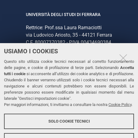
UNIVERSITÀ DEGLI STUDI DI FERRARA
Rettrice: Prof.ssa Laura Ramaciotti
via Ludovico Ariosto, 35 - 44121 Ferrara
C.F. 80007370382 - P.IVA 00434690384
USIAMO I COOKIES
CONTATTI
Questo sito utilizza cookie tecnici necessari al corretto funzionamento
delle pagine, e cookie di profilazione di terze parti. Selezionando
Accetta
Tel. +39 0532 293111
tutti i cookie
si acconsente all’utilizzo dei cookie analytics e di profilazione.
Chiudendo il banner verranno utilizzati solo i cookie tecnici necessari alla
Fax. +39 0532 293031
navigazione e alcuni contenuti potrebbero non essere disponibili. Le
PEC
preferenze possono essere modificate in qualsiasi momento dal menu
laterale "Gestisci impostazioni cookie".
Per maggiori informazioni, ti invitiamo a consultare la nostra
Cookie Policy
.
LINKS
Accessibilità
SOLO COOKIE TECNICI
Protezione dati personali