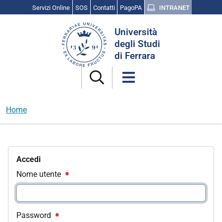
Servizi Online
SOS
Contatti
PagoPA
INTRANET
Cerca
Università
nel
degli Studi
sito
di Ferrara
Home
Accedi
Nome utente
Password