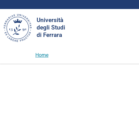
Cerca
Università
nel
degli Studi
sito
di Ferrara
Home