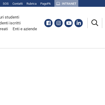
SOS
Contatti
Rubrica
PagoPA
INTRANET
uri studenti
Facebook
Instagram
Youtube
Linkedin
denti iscritti
reati
Enti e aziende