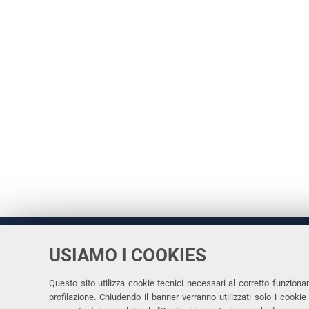
USIAMO I COOKIES
Università
UNIVERSITÀ
degli Studi
Rettrice: 
di Ferrara
Questo sito utilizza cookie tecnici necessari al corretto funziona
profilazione. Chiudendo il banner verranno utilizzati solo i cook
via Ludovi