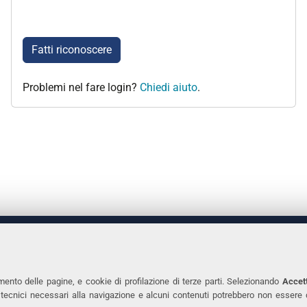
Fatti riconoscere
Problemi nel fare login?
Chiedi aiuto
.
 DEGLI STUDI DI FERRARA
CONTATTI
Prof.ssa Laura Ramaciotti
Tel. +39 0532 2931
mento delle pagine, e cookie di profilazione di terze parti. Selezionando
Accett
ie tecnici necessari alla navigazione e alcuni contenuti potrebbero non essere
co Ariosto, 35 - 44121 Ferrara
Fax. +39 0532 293