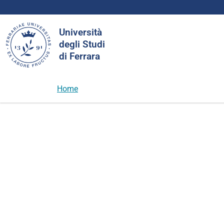
Cerca
Università
nel
degli Studi
sito
di Ferrara
Home