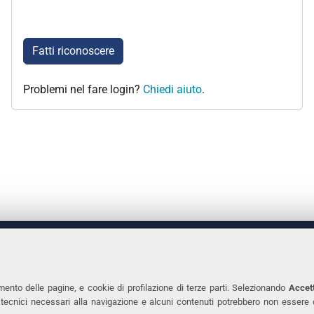
Fatti riconoscere
Problemi nel fare login?
Chiedi aiuto
.
 DEGLI STUDI DI FERRARA
CONTATTI
Prof.ssa Laura Ramaciotti
Tel. +39 0532 2931
mento delle pagine, e cookie di profilazione di terze parti. Selezionando
Accett
ie tecnici necessari alla navigazione e alcuni contenuti potrebbero non essere
co Ariosto, 35 - 44121 Ferrara
Fax. +39 0532 293