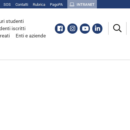
SOS
Contatti
Rubrica
PagoPA
INTRANET
uri studenti
Facebook
Instagram
Youtube
Linkedin
denti iscritti
reati
Enti e aziende