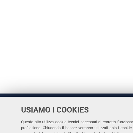
USIAMO I COOKIES
Università
UNIVERSITÀ
degli Studi
Rettrice: 
di Ferrara
Questo sito utilizza cookie tecnici necessari al corretto funziona
profilazione. Chiudendo il banner verranno utilizzati solo i cook
via Ludovi