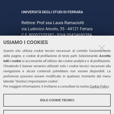
UNIVERSITÀ DEGLI STUDI DI FERRARA
Rettrice: Prof.ssa Laura Ramaciotti
via Ludovico Ariosto, 35 - 44121 Ferrara
C.F. 80007370382 - P.IVA 00434690384
USIAMO I COOKIES
CONTATTI
Questo sito utilizza cookie tecnici necessari al corretto funzionamento
delle pagine, e cookie di profilazione di terze parti. Selezionando
Accetta
Tel. +39 0532 293111
tutti i cookie
si acconsente all’utilizzo dei cookie analytics e di profilazione.
Chiudendo il banner verranno utilizzati solo i cookie tecnici necessari alla
Fax. +39 0532 293031
navigazione e alcuni contenuti potrebbero non essere disponibili. Le
PEC
preferenze possono essere modificate in qualsiasi momento dal menu
laterale "Gestisci impostazioni cookie".
Per maggiori informazioni, ti invitiamo a consultare la nostra
Cookie Policy
.
LINKS
Accessibilità
SOLO COOKIE TECNICI
Protezione dati personali