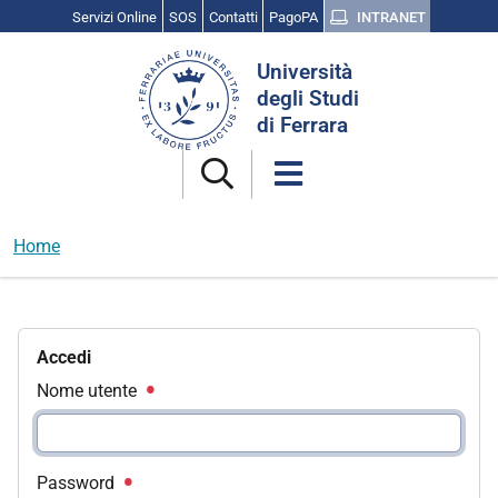
Servizi Online
SOS
Contatti
PagoPA
INTRANET
Cerca
Università
nel
degli Studi
sito
di Ferrara
Home
Accedi
Nome utente
Password