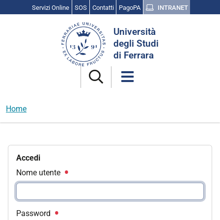
Servizi Online
SOS
Contatti
PagoPA
INTRANET
Cerca
Università
nel
degli Studi
sito
di Ferrara
Home
Accedi
Nome utente
Password