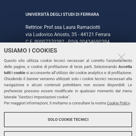
UNIVERSITÀ DEGLI STUDI DI FERRARA
Rettrice: Prof.ssa Laura Ramaciotti
via Ludovico Ariosto, 35 - 44121 Ferrara
C.F. 80007370382 - P.IVA 00434690384
USIAMO I COOKIES
CONTATTI
Questo sito utilizza cookie tecnici necessari al corretto funzionamento
delle pagine, e cookie di profilazione di terze parti. Selezionando
Accetta
Tel. +39 0532 293111
tutti i cookie
si acconsente all’utilizzo dei cookie analytics e di profilazione.
Chiudendo il banner verranno utilizzati solo i cookie tecnici necessari alla
Fax. +39 0532 293031
navigazione e alcuni contenuti potrebbero non essere disponibili. Le
PEC
preferenze possono essere modificate in qualsiasi momento dal menu
laterale "Gestisci impostazioni cookie".
Per maggiori informazioni, ti invitiamo a consultare la nostra
Cookie Policy
.
LINKS
Accessibilità
SOLO COOKIE TECNICI
Protezione dati personali