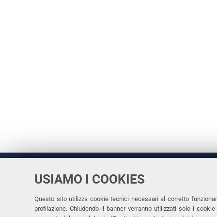
USIAMO I COOKIES
Università
UNIVERSITÀ
degli Studi
Rettrice: 
di Ferrara
Questo sito utilizza cookie tecnici necessari al corretto funziona
profilazione. Chiudendo il banner verranno utilizzati solo i cook
via Ludovi