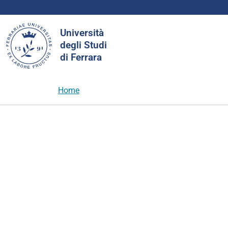
Cerca
Università
nel
degli Studi
sito
di Ferrara
Home