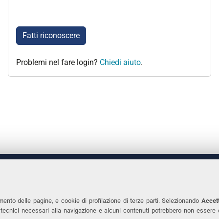
Fatti riconoscere
Problemi nel fare login?
Chiedi aiuto
.
 DEGLI STUDI DI FERRARA
CONTATTI
Prof.ssa Laura Ramaciotti
Tel. +39 0532 2931
mento delle pagine, e cookie di profilazione di terze parti. Selezionando
Accett
ie tecnici necessari alla navigazione e alcuni contenuti potrebbero non essere
co Ariosto, 35 - 44121 Ferrara
Fax. +39 0532 293