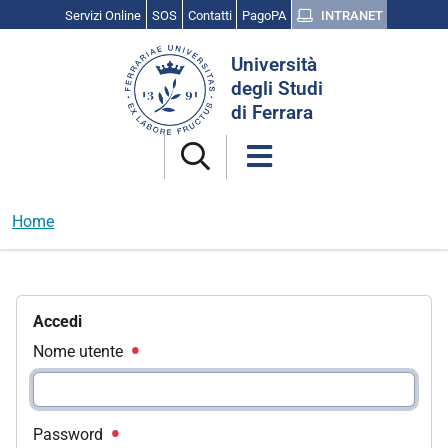
Servizi Online
SOS
Contatti
PagoPA
INTRANET
Cerca
Università
nel
degli Studi
sito
di Ferrara
Home
Accedi
Nome utente
Password