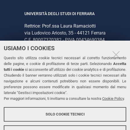
UNIVERSITÀ DEGLI STUDI DI FERRARA
Rettrice: Prof.ssa Laura Ramaciotti
via Ludovico Ariosto, 35 - 44121 Ferrara
C.F. 80007370382 - P.IVA 00434690384
USIAMO I COOKIES
CONTATTI
Questo sito utilizza cookie tecnici necessari al corretto funzionamento
delle pagine, e cookie di profilazione di terze parti. Selezionando
Accetta
Tel. +39 0532 293111
tutti i cookie
si acconsente all’utilizzo dei cookie analytics e di profilazione.
Chiudendo il banner verranno utilizzati solo i cookie tecnici necessari alla
Fax. +39 0532 293031
navigazione e alcuni contenuti potrebbero non essere disponibili. Le
PEC
preferenze possono essere modificate in qualsiasi momento dal menu
laterale "Gestisci impostazioni cookie".
Per maggiori informazioni, ti invitiamo a consultare la nostra
Cookie Policy
.
LINKS
Accessibilità
SOLO COOKIE TECNICI
Protezione dati personali