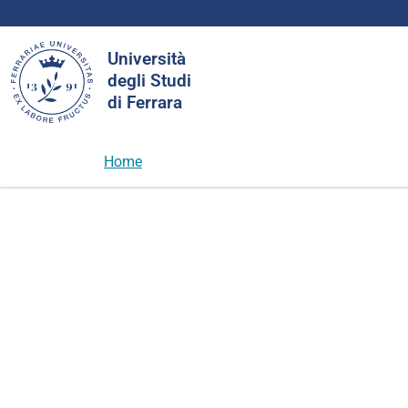
Cerca
Università
nel
degli Studi
sito
di Ferrara
Home