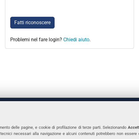
Fatti riconoscere
Problemi nel fare login?
Chiedi aiuto
.
 DEGLI STUDI DI FERRARA
CONTATTI
Prof.ssa Laura Ramaciotti
Tel. +39 0532 2931
mento delle pagine, e cookie di profilazione di terze parti. Selezionando
Accett
ie tecnici necessari alla navigazione e alcuni contenuti potrebbero non essere
co Ariosto, 35 - 44121 Ferrara
Fax. +39 0532 293