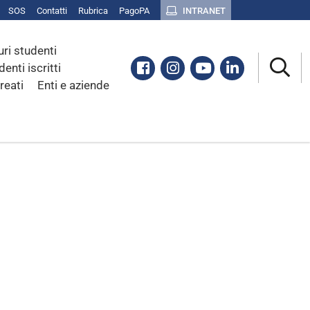
SOS
Contatti
Rubrica
PagoPA
INTRANET
uri studenti
Facebook
Instagram
Youtube
Linkedin
denti iscritti
reati
Enti e aziende