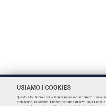
USIAMO I COOKIES
Università
UNIVERSITÀ
degli Studi
Rettrice: 
di Ferrara
Questo sito utilizza cookie tecnici necessari al corretto funziona
profilazione. Chiudendo il banner verranno utilizzati solo i cook
via Ludovi