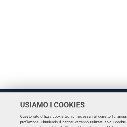
USIAMO I COOKIES
Università
UNIVERSITÀ
degli Studi
Rettrice: 
di Ferrara
Questo sito utilizza cookie tecnici necessari al corretto funziona
profilazione. Chiudendo il banner verranno utilizzati solo i cook
via Ludovi