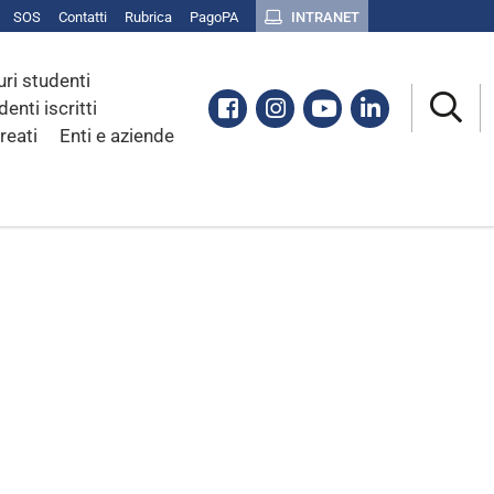
SOS
Contatti
Rubrica
PagoPA
INTRANET
uri studenti
Facebook
Instagram
Youtube
Linkedin
denti iscritti
reati
Enti e aziende