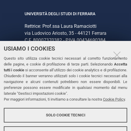
UNIVERSITÀ DEGLI STUDI DI FERRARA
Rettrice: Prof.ssa Laura Ramaciotti
via Ludovico Ariosto, 35 - 44121 Ferrara
C.F. 80007370382 - P.IVA 00434690384
USIAMO I COOKIES
CONTATTI
Questo sito utilizza cookie tecnici necessari al corretto funzionamento
delle pagine, e cookie di profilazione di terze parti. Selezionando
Accetta
Tel. +39 0532 293111
tutti i cookie
si acconsente all’utilizzo dei cookie analytics e di profilazione.
Chiudendo il banner verranno utilizzati solo i cookie tecnici necessari alla
Fax. +39 0532 293031
navigazione e alcuni contenuti potrebbero non essere disponibili. Le
PEC
preferenze possono essere modificate in qualsiasi momento dal menu
laterale "Gestisci impostazioni cookie".
Per maggiori informazioni, ti invitiamo a consultare la nostra
Cookie Policy
.
LINKS
Accessibilità
SOLO COOKIE TECNICI
Protezione dati personali