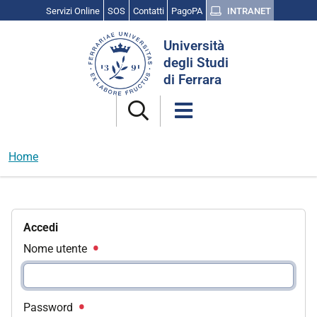
Servizi Online
SOS
Contatti
PagoPA
INTRANET
Cerca
Università
nel
degli Studi
sito
di Ferrara
Home
Accedi
Nome utente
Password