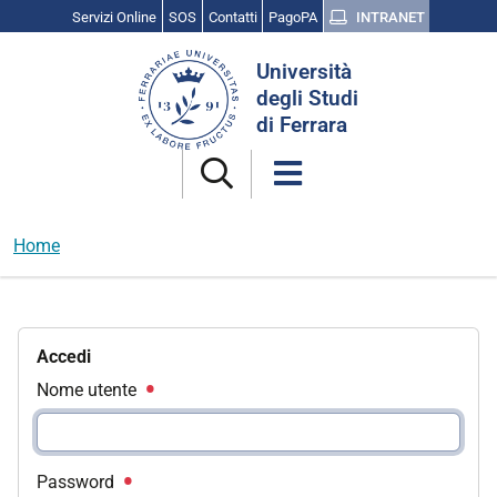
Servizi Online
SOS
Contatti
PagoPA
INTRANET
Cerca
Università
nel
degli Studi
sito
di Ferrara
Home
Accedi
Nome utente
Password