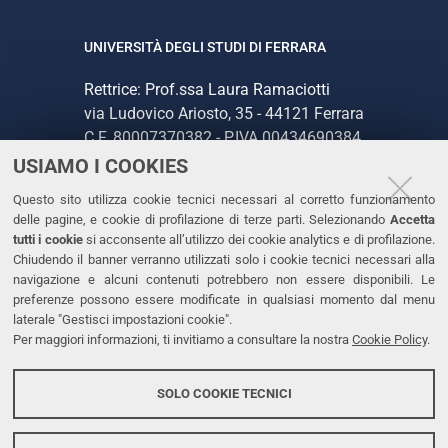
UNIVERSITÀ DEGLI STUDI DI FERRARA
Rettrice: Prof.ssa Laura Ramaciotti
via Ludovico Ariosto, 35 - 44121 Ferrara
C.F. 80007370382 - P.IVA 00434690384
USIAMO I COOKIES
CONTATTI
Questo sito utilizza cookie tecnici necessari al corretto funzionamento
delle pagine, e cookie di profilazione di terze parti. Selezionando
Accetta
Tel. +39 0532 293111
tutti i cookie
si acconsente all’utilizzo dei cookie analytics e di profilazione.
Chiudendo il banner verranno utilizzati solo i cookie tecnici necessari alla
Fax. +39 0532 293031
navigazione e alcuni contenuti potrebbero non essere disponibili. Le
PEC
preferenze possono essere modificate in qualsiasi momento dal menu
laterale "Gestisci impostazioni cookie".
Per maggiori informazioni, ti invitiamo a consultare la nostra
Cookie Policy
.
LINKS
Accessibilità
SOLO COOKIE TECNICI
Protezione dati personali