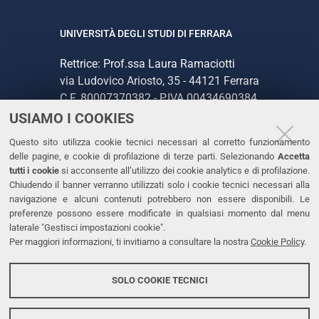
UNIVERSITÀ DEGLI STUDI DI FERRARA
Rettrice: Prof.ssa Laura Ramaciotti
via Ludovico Ariosto, 35 - 44121 Ferrara
C.F. 80007370382 - P.IVA 00434690384
USIAMO I COOKIES
CONTATTI
Questo sito utilizza cookie tecnici necessari al corretto funzionamento
delle pagine, e cookie di profilazione di terze parti. Selezionando
Accetta
Tel. +39 0532 293111
tutti i cookie
si acconsente all’utilizzo dei cookie analytics e di profilazione.
Chiudendo il banner verranno utilizzati solo i cookie tecnici necessari alla
Fax. +39 0532 293031
navigazione e alcuni contenuti potrebbero non essere disponibili. Le
PEC
preferenze possono essere modificate in qualsiasi momento dal menu
laterale "Gestisci impostazioni cookie".
Per maggiori informazioni, ti invitiamo a consultare la nostra
Cookie Policy
.
LINKS
Accessibilità
SOLO COOKIE TECNICI
Protezione dati personali