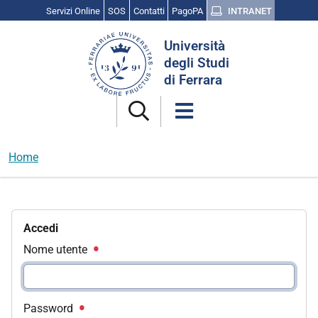
Servizi Online
SOS
Contatti
PagoPA
INTRANET
Cerca
Università
nel
degli Studi
sito
di Ferrara
Home
Accedi
Nome utente
Password