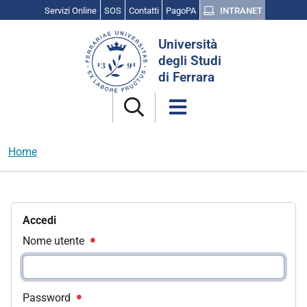
Servizi Online
SOS
Contatti
PagoPA
INTRANET
Cerca
Università
nel
degli Studi
sito
di Ferrara
Home
Accedi
Nome utente
Password