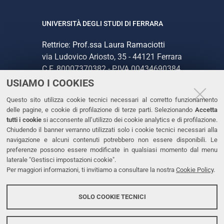
UNIVERSITÀ DEGLI STUDI DI FERRARA
Rettrice: Prof.ssa Laura Ramaciotti
via Ludovico Ariosto, 35 - 44121 Ferrara
C.F. 80007370382 - P.IVA 00434690384
USIAMO I COOKIES
CONTATTI
Questo sito utilizza cookie tecnici necessari al corretto funzionamento
delle pagine, e cookie di profilazione di terze parti. Selezionando
Accetta
Tel. +39 0532 293111
tutti i cookie
si acconsente all’utilizzo dei cookie analytics e di profilazione.
Chiudendo il banner verranno utilizzati solo i cookie tecnici necessari alla
Fax. +39 0532 293031
navigazione e alcuni contenuti potrebbero non essere disponibili. Le
PEC
preferenze possono essere modificate in qualsiasi momento dal menu
laterale "Gestisci impostazioni cookie".
Per maggiori informazioni, ti invitiamo a consultare la nostra
Cookie Policy
.
LINKS
Accessibilità
SOLO COOKIE TECNICI
Protezione dati personali