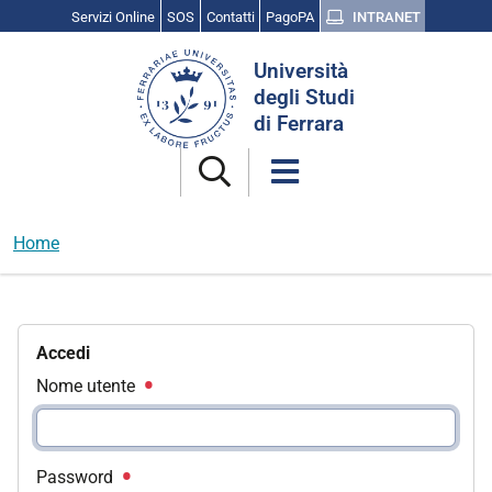
Servizi Online
SOS
Contatti
PagoPA
INTRANET
Cerca
Università
nel
degli Studi
sito
di Ferrara
Home
Accedi
Nome utente
Password