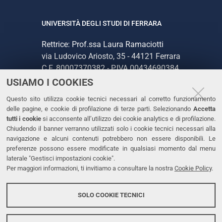
UNIVERSITÀ DEGLI STUDI DI FERRARA
Rettrice: Prof.ssa Laura Ramaciotti
via Ludovico Ariosto, 35 - 44121 Ferrara
C.F. 80007370382 - P.IVA 00434690384
USIAMO I COOKIES
CONTATTI
Questo sito utilizza cookie tecnici necessari al corretto funzionamento
delle pagine, e cookie di profilazione di terze parti. Selezionando
Accetta
Tel. +39 0532 293111
tutti i cookie
si acconsente all’utilizzo dei cookie analytics e di profilazione.
Chiudendo il banner verranno utilizzati solo i cookie tecnici necessari alla
Fax. +39 0532 293031
navigazione e alcuni contenuti potrebbero non essere disponibili. Le
PEC
preferenze possono essere modificate in qualsiasi momento dal menu
laterale "Gestisci impostazioni cookie".
Per maggiori informazioni, ti invitiamo a consultare la nostra
Cookie Policy
.
LINKS
Accessibilità
SOLO COOKIE TECNICI
Protezione dati personali