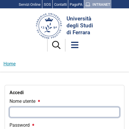
Servizi Online
SOS
Contatti
PagoPA
INTRANET
Cerca
Università
nel
degli Studi
sito
di Ferrara
Home
Accedi
Nome utente
Password