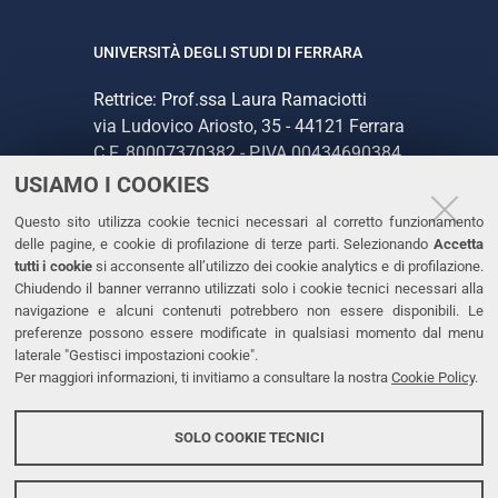
UNIVERSITÀ DEGLI STUDI DI FERRARA
Rettrice: Prof.ssa Laura Ramaciotti
via Ludovico Ariosto, 35 - 44121 Ferrara
C.F. 80007370382 - P.IVA 00434690384
USIAMO I COOKIES
CONTATTI
Questo sito utilizza cookie tecnici necessari al corretto funzionamento
delle pagine, e cookie di profilazione di terze parti. Selezionando
Accetta
Tel. +39 0532 293111
tutti i cookie
si acconsente all’utilizzo dei cookie analytics e di profilazione.
Chiudendo il banner verranno utilizzati solo i cookie tecnici necessari alla
Fax. +39 0532 293031
navigazione e alcuni contenuti potrebbero non essere disponibili. Le
PEC
preferenze possono essere modificate in qualsiasi momento dal menu
laterale "Gestisci impostazioni cookie".
Per maggiori informazioni, ti invitiamo a consultare la nostra
Cookie Policy
.
LINKS
Accessibilità
SOLO COOKIE TECNICI
Protezione dati personali