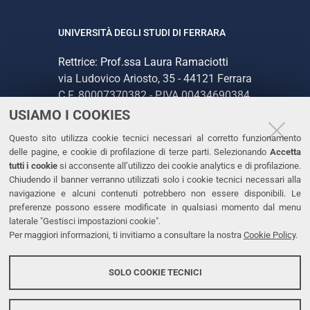
UNIVERSITÀ DEGLI STUDI DI FERRARA
Rettrice: Prof.ssa Laura Ramaciotti
via Ludovico Ariosto, 35 - 44121 Ferrara
C.F. 80007370382 - P.IVA 00434690384
USIAMO I COOKIES
CONTATTI
Questo sito utilizza cookie tecnici necessari al corretto funzionamento
delle pagine, e cookie di profilazione di terze parti. Selezionando
Accetta
Tel. +39 0532 293111
tutti i cookie
si acconsente all’utilizzo dei cookie analytics e di profilazione.
Chiudendo il banner verranno utilizzati solo i cookie tecnici necessari alla
Fax. +39 0532 293031
navigazione e alcuni contenuti potrebbero non essere disponibili. Le
PEC
preferenze possono essere modificate in qualsiasi momento dal menu
laterale "Gestisci impostazioni cookie".
Per maggiori informazioni, ti invitiamo a consultare la nostra
Cookie Policy
.
LINKS
Accessibilità
SOLO COOKIE TECNICI
Protezione dati personali