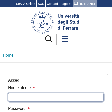
Servizi Online
SOS
Contatti
PagoPA
INTRANET
Cerca
Università
nel
degli Studi
sito
di Ferrara
Home
Accedi
Nome utente
Password