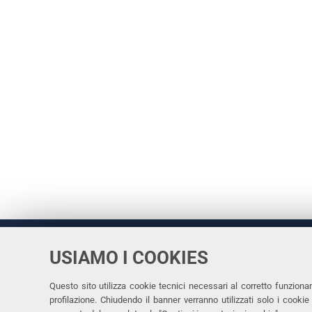
USIAMO I COOKIES
Università
UNIVERSITÀ
degli Studi
Rettrice: 
di Ferrara
Questo sito utilizza cookie tecnici necessari al corretto funziona
profilazione. Chiudendo il banner verranno utilizzati solo i cook
via Ludovi