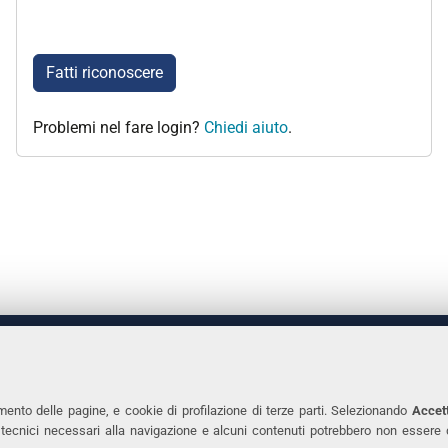
Fatti riconoscere
Problemi nel fare login?
Chiedi aiuto
.
 DEGLI STUDI DI FERRARA
CONTATTI
Prof.ssa Laura Ramaciotti
Tel. +39 0532 2931
mento delle pagine, e cookie di profilazione di terze parti. Selezionando
Accett
ie tecnici necessari alla navigazione e alcuni contenuti potrebbero non essere
co Ariosto, 35 - 44121 Ferrara
Fax. +39 0532 293