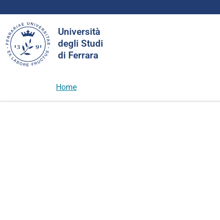
Cerca
Università
nel
degli Studi
sito
di Ferrara
Home