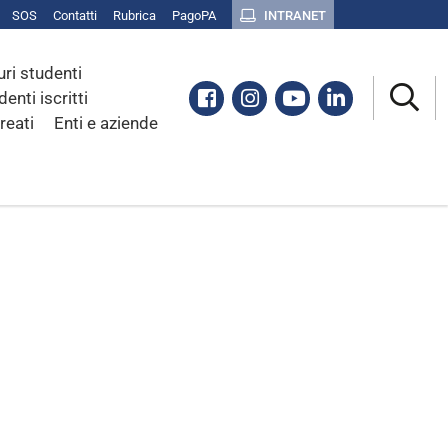
SOS
Contatti
Rubrica
PagoPA
INTRANET
uri studenti
Facebook
Instagram
Youtube
Linkedin
denti iscritti
reati
Enti e aziende