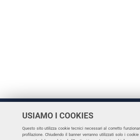
USIAMO I COOKIES
Università
UNIVERSITÀ
degli Studi
Rettrice: 
di Ferrara
Questo sito utilizza cookie tecnici necessari al corretto funziona
profilazione. Chiudendo il banner verranno utilizzati solo i cook
via Ludovi