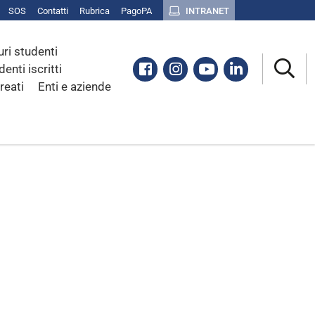
SOS
Contatti
Rubrica
PagoPA
INTRANET
uri studenti
Facebook
Instagram
Youtube
Linkedin
denti iscritti
reati
Enti e aziende