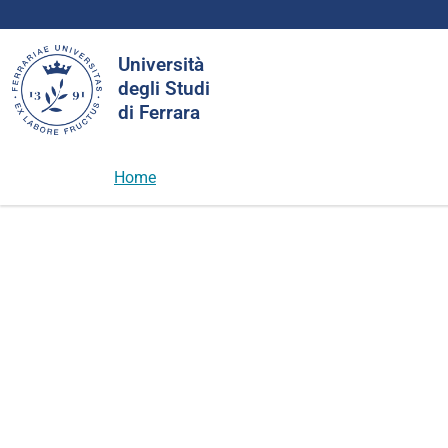
Cerca
Università
nel
degli Studi
sito
di Ferrara
Home