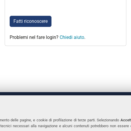
Fatti riconoscere
Problemi nel fare login?
Chiedi aiuto
.
 DEGLI STUDI DI FERRARA
CONTATTI
Prof.ssa Laura Ramaciotti
Tel. +39 0532 2931
mento delle pagine, e cookie di profilazione di terze parti. Selezionando
Accett
ie tecnici necessari alla navigazione e alcuni contenuti potrebbero non essere
co Ariosto, 35 - 44121 Ferrara
Fax. +39 0532 293