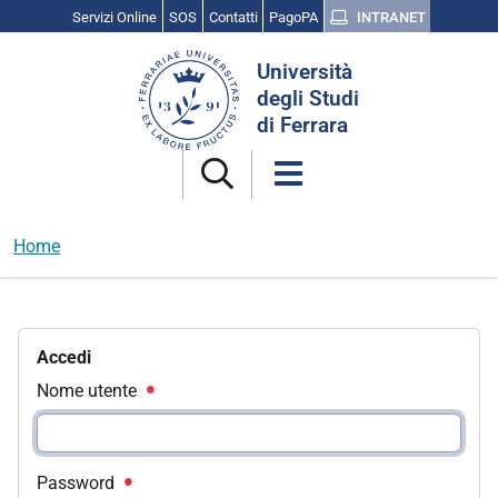
Servizi Online
SOS
Contatti
PagoPA
INTRANET
Cerca
Università
nel
degli Studi
sito
di Ferrara
Home
Accedi
Nome utente
Password