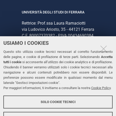
UNIVERSITÀ DEGLI STUDI DI FERRARA
Rettrice: Prof.ssa Laura Ramaciotti
via Ludovico Ariosto, 35 - 44121 Ferrara
C.F. 80007370382 - P.IVA 00434690384
USIAMO I COOKIES
CONTATTI
Questo sito utilizza cookie tecnici necessari al corretto funzionamento
delle pagine, e cookie di profilazione di terze parti. Selezionando
Accetta
Tel. +39 0532 293111
tutti i cookie
si acconsente all’utilizzo dei cookie analytics e di profilazione.
Chiudendo il banner verranno utilizzati solo i cookie tecnici necessari alla
Fax. +39 0532 293031
navigazione e alcuni contenuti potrebbero non essere disponibili. Le
PEC
preferenze possono essere modificate in qualsiasi momento dal menu
laterale "Gestisci impostazioni cookie".
Per maggiori informazioni, ti invitiamo a consultare la nostra
Cookie Policy
.
LINKS
Accessibilità
SOLO COOKIE TECNICI
Protezione dati personali