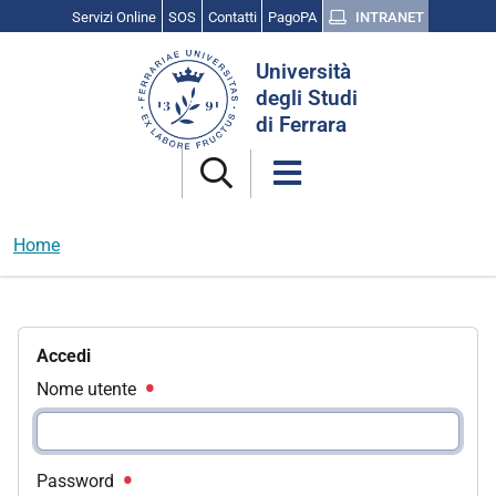
Servizi Online
SOS
Contatti
PagoPA
INTRANET
Cerca
Università
nel
degli Studi
sito
di Ferrara
Home
Accedi
Nome utente
Password