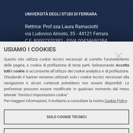
UNIVERSITÀ DEGLI STUDI DI FERRARA
Rettrice: Prof.ssa Laura Ramaciotti
via Ludovico Ariosto, 35 - 44121 Ferrara
C.F. 80007370382 - P.IVA 00434690384
USIAMO I COOKIES
CONTATTI
Questo sito utilizza cookie tecnici necessari al corretto funzionamento
delle pagine, e cookie di profilazione di terze parti. Selezionando
Accetta
Tel. +39 0532 293111
tutti i cookie
si acconsente all’utilizzo dei cookie analytics e di profilazione.
Chiudendo il banner verranno utilizzati solo i cookie tecnici necessari alla
Fax. +39 0532 293031
navigazione e alcuni contenuti potrebbero non essere disponibili. Le
PEC
preferenze possono essere modificate in qualsiasi momento dal menu
laterale "Gestisci impostazioni cookie".
Per maggiori informazioni, ti invitiamo a consultare la nostra
Cookie Policy
.
LINKS
Accessibilità
SOLO COOKIE TECNICI
Protezione dati personali