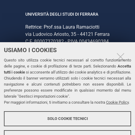
UNIVERSITÀ DEGLI STUDI DI FERRARA
Rettrice: Prof.ssa Laura Ramaciotti
via Ludovico Ariosto, 35 - 44121 Ferrara
C.F. 80007370382 - P.IVA 00434690384
USIAMO I COOKIES
CONTATTI
Questo sito utilizza cookie tecnici necessari al corretto funzionamento
delle pagine, e cookie di profilazione di terze parti. Selezionando
Accetta
Tel. +39 0532 293111
tutti i cookie
si acconsente all’utilizzo dei cookie analytics e di profilazione.
Chiudendo il banner verranno utilizzati solo i cookie tecnici necessari alla
Fax. +39 0532 293031
navigazione e alcuni contenuti potrebbero non essere disponibili. Le
PEC
preferenze possono essere modificate in qualsiasi momento dal menu
laterale "Gestisci impostazioni cookie".
Per maggiori informazioni, ti invitiamo a consultare la nostra
Cookie Policy
.
LINKS
Accessibilità
SOLO COOKIE TECNICI
Protezione dati personali