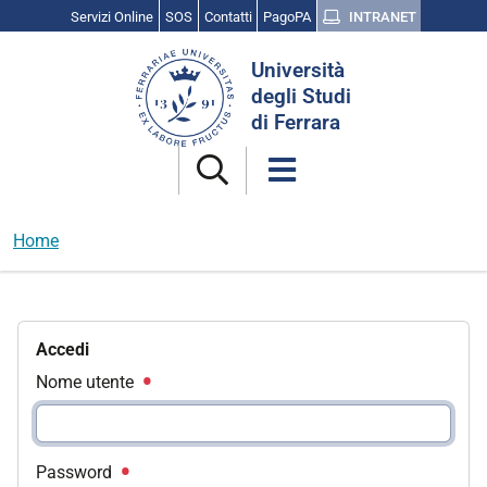
Servizi Online
SOS
Contatti
PagoPA
INTRANET
Cerca
Università
nel
degli Studi
sito
di Ferrara
Home
Accedi
Nome utente
Password