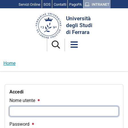
Servizi Online
SOS
Contatti
PagoPA
INTRANET
Cerca
Università
nel
degli Studi
sito
di Ferrara
Home
Accedi
Nome utente
Password