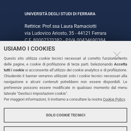
UNIVERSITÀ DEGLI STUDI DI FERRARA
Rettrice: Prof.ssa Laura Ramaciotti
via Ludovico Ariosto, 35 - 44121 Ferrara
C.F. 80007370382 - P.IVA 00434690384
USIAMO I COOKIES
CONTATTI
Questo sito utilizza cookie tecnici necessari al corretto funzionamento
delle pagine, e cookie di profilazione di terze parti. Selezionando
Accetta
Tel. +39 0532 293111
tutti i cookie
si acconsente all’utilizzo dei cookie analytics e di profilazione.
Chiudendo il banner verranno utilizzati solo i cookie tecnici necessari alla
Fax. +39 0532 293031
navigazione e alcuni contenuti potrebbero non essere disponibili. Le
PEC
preferenze possono essere modificate in qualsiasi momento dal menu
laterale "Gestisci impostazioni cookie".
Per maggiori informazioni, ti invitiamo a consultare la nostra
Cookie Policy
.
LINKS
Accessibilità
SOLO COOKIE TECNICI
Protezione dati personali