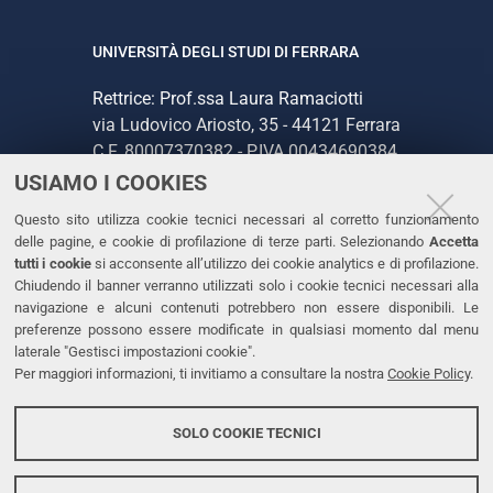
UNIVERSITÀ DEGLI STUDI DI FERRARA
Rettrice: Prof.ssa Laura Ramaciotti
via Ludovico Ariosto, 35 - 44121 Ferrara
C.F. 80007370382 - P.IVA 00434690384
USIAMO I COOKIES
CONTATTI
Questo sito utilizza cookie tecnici necessari al corretto funzionamento
delle pagine, e cookie di profilazione di terze parti. Selezionando
Accetta
Tel. +39 0532 293111
tutti i cookie
si acconsente all’utilizzo dei cookie analytics e di profilazione.
Chiudendo il banner verranno utilizzati solo i cookie tecnici necessari alla
Fax. +39 0532 293031
navigazione e alcuni contenuti potrebbero non essere disponibili. Le
PEC
preferenze possono essere modificate in qualsiasi momento dal menu
laterale "Gestisci impostazioni cookie".
Per maggiori informazioni, ti invitiamo a consultare la nostra
Cookie Policy
.
LINKS
Accessibilità
SOLO COOKIE TECNICI
Protezione dati personali