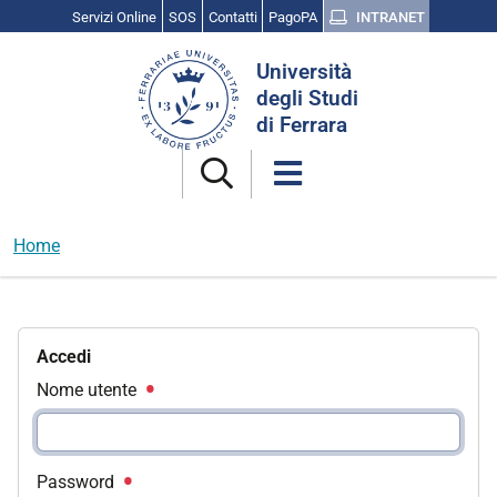
Servizi Online
SOS
Contatti
PagoPA
INTRANET
Cerca
Università
nel
degli Studi
sito
di Ferrara
Home
Accedi
Nome utente
Password