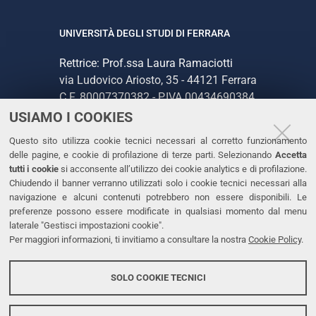
UNIVERSITÀ DEGLI STUDI DI FERRARA
Rettrice: Prof.ssa Laura Ramaciotti
via Ludovico Ariosto, 35 - 44121 Ferrara
C.F. 80007370382 - P.IVA 00434690384
USIAMO I COOKIES
CONTATTI
Questo sito utilizza cookie tecnici necessari al corretto funzionamento
delle pagine, e cookie di profilazione di terze parti. Selezionando
Accetta
Tel. +39 0532 293111
tutti i cookie
si acconsente all’utilizzo dei cookie analytics e di profilazione.
Chiudendo il banner verranno utilizzati solo i cookie tecnici necessari alla
Fax. +39 0532 293031
navigazione e alcuni contenuti potrebbero non essere disponibili. Le
PEC
preferenze possono essere modificate in qualsiasi momento dal menu
laterale "Gestisci impostazioni cookie".
Per maggiori informazioni, ti invitiamo a consultare la nostra
Cookie Policy
.
LINKS
Accessibilità
SOLO COOKIE TECNICI
Protezione dati personali