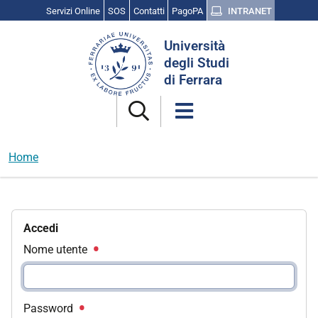
Servizi Online
SOS
Contatti
PagoPA
INTRANET
Cerca
Università
nel
degli Studi
sito
di Ferrara
Home
Accedi
Nome utente
Password