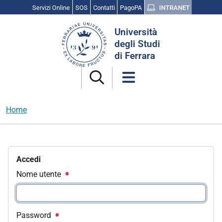
Servizi Online
SOS
Contatti
PagoPA
INTRANET
Cerca
Università
nel
degli Studi
sito
di Ferrara
Home
Accedi
Nome utente
Password