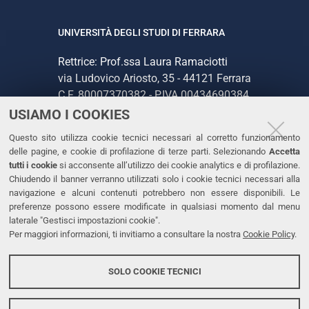
UNIVERSITÀ DEGLI STUDI DI FERRARA
Rettrice: Prof.ssa Laura Ramaciotti
via Ludovico Ariosto, 35 - 44121 Ferrara
C.F. 80007370382 - P.IVA 00434690384
USIAMO I COOKIES
CONTATTI
Questo sito utilizza cookie tecnici necessari al corretto funzionamento
delle pagine, e cookie di profilazione di terze parti. Selezionando
Accetta
Tel. +39 0532 293111
tutti i cookie
si acconsente all’utilizzo dei cookie analytics e di profilazione.
Chiudendo il banner verranno utilizzati solo i cookie tecnici necessari alla
Fax. +39 0532 293031
navigazione e alcuni contenuti potrebbero non essere disponibili. Le
PEC
preferenze possono essere modificate in qualsiasi momento dal menu
laterale "Gestisci impostazioni cookie".
Per maggiori informazioni, ti invitiamo a consultare la nostra
Cookie Policy
.
LINKS
Accessibilità
SOLO COOKIE TECNICI
Protezione dati personali