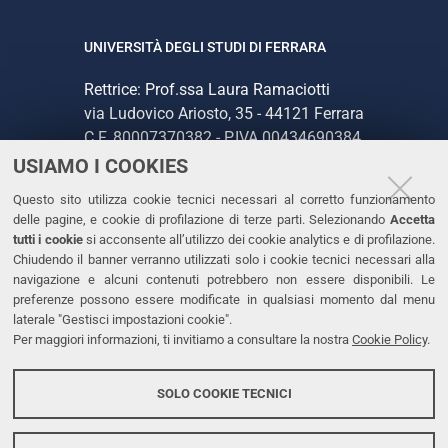
UNIVERSITÀ DEGLI STUDI DI FERRARA
Rettrice: Prof.ssa Laura Ramaciotti
via Ludovico Ariosto, 35 - 44121 Ferrara
C.F. 80007370382 - P.IVA 00434690384
USIAMO I COOKIES
CONTATTI
Questo sito utilizza cookie tecnici necessari al corretto funzionamento
delle pagine, e cookie di profilazione di terze parti. Selezionando
Accetta
Tel. +39 0532 293111
tutti i cookie
si acconsente all’utilizzo dei cookie analytics e di profilazione.
Chiudendo il banner verranno utilizzati solo i cookie tecnici necessari alla
Fax. +39 0532 293031
navigazione e alcuni contenuti potrebbero non essere disponibili. Le
PEC
preferenze possono essere modificate in qualsiasi momento dal menu
laterale "Gestisci impostazioni cookie".
Per maggiori informazioni, ti invitiamo a consultare la nostra
Cookie Policy
.
LINKS
Accessibilità
SOLO COOKIE TECNICI
Protezione dati personali