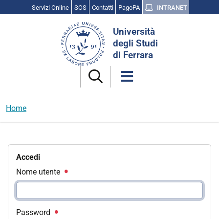
Servizi Online
SOS
Contatti
PagoPA
INTRANET
Cerca
Università
nel
degli Studi
sito
di Ferrara
Home
Accedi
Nome utente
Password