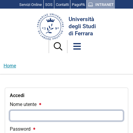
Servizi Online
SOS
Contatti
PagoPA
INTRANET
Cerca
Università
nel
degli Studi
sito
di Ferrara
Home
Accedi
Nome utente
Password