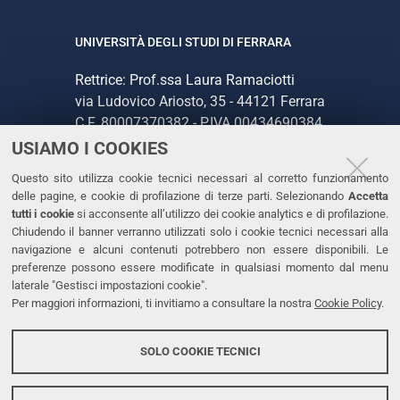
UNIVERSITÀ DEGLI STUDI DI FERRARA
Rettrice: Prof.ssa Laura Ramaciotti
via Ludovico Ariosto, 35 - 44121 Ferrara
C.F. 80007370382 - P.IVA 00434690384
USIAMO I COOKIES
CONTATTI
Questo sito utilizza cookie tecnici necessari al corretto funzionamento
delle pagine, e cookie di profilazione di terze parti. Selezionando
Accetta
Tel. +39 0532 293111
tutti i cookie
si acconsente all’utilizzo dei cookie analytics e di profilazione.
Chiudendo il banner verranno utilizzati solo i cookie tecnici necessari alla
Fax. +39 0532 293031
navigazione e alcuni contenuti potrebbero non essere disponibili. Le
PEC
preferenze possono essere modificate in qualsiasi momento dal menu
laterale "Gestisci impostazioni cookie".
Per maggiori informazioni, ti invitiamo a consultare la nostra
Cookie Policy
.
LINKS
Accessibilità
SOLO COOKIE TECNICI
Protezione dati personali