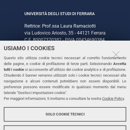
UNIVERSITÀ DEGLI STUDI DI FERRARA
Rettrice: Prof.ssa Laura Ramaciotti
via Ludovico Ariosto, 35 - 44121 Ferrara
C.F. 80007370382 - P.IVA 00434690384
USIAMO I COOKIES
CONTATTI
Questo sito utilizza cookie tecnici necessari al corretto funzionamento
delle pagine, e cookie di profilazione di terze parti. Selezionando
Accetta
Tel. +39 0532 293111
tutti i cookie
si acconsente all’utilizzo dei cookie analytics e di profilazione.
Chiudendo il banner verranno utilizzati solo i cookie tecnici necessari alla
Fax. +39 0532 293031
navigazione e alcuni contenuti potrebbero non essere disponibili. Le
PEC
preferenze possono essere modificate in qualsiasi momento dal menu
laterale "Gestisci impostazioni cookie".
Per maggiori informazioni, ti invitiamo a consultare la nostra
Cookie Policy
.
LINKS
Accessibilità
SOLO COOKIE TECNICI
Protezione dati personali