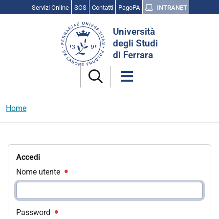
Servizi Online
SOS
Contatti
PagoPA
INTRANET
Cerca
Università
nel
degli Studi
sito
di Ferrara
Home
Accedi
Nome utente
Password