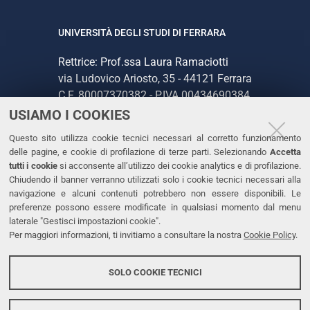
UNIVERSITÀ DEGLI STUDI DI FERRARA
Rettrice: Prof.ssa Laura Ramaciotti
via Ludovico Ariosto, 35 - 44121 Ferrara
C.F. 80007370382 - P.IVA 00434690384
USIAMO I COOKIES
CONTATTI
Questo sito utilizza cookie tecnici necessari al corretto funzionamento
delle pagine, e cookie di profilazione di terze parti. Selezionando
Accetta
Tel. +39 0532 293111
tutti i cookie
si acconsente all’utilizzo dei cookie analytics e di profilazione.
Chiudendo il banner verranno utilizzati solo i cookie tecnici necessari alla
Fax. +39 0532 293031
navigazione e alcuni contenuti potrebbero non essere disponibili. Le
PEC
preferenze possono essere modificate in qualsiasi momento dal menu
laterale "Gestisci impostazioni cookie".
Per maggiori informazioni, ti invitiamo a consultare la nostra
Cookie Policy
.
LINKS
Accessibilità
SOLO COOKIE TECNICI
Protezione dati personali