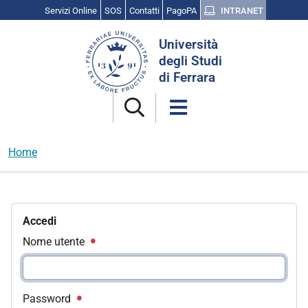
Servizi Online
SOS
Contatti
PagoPA
INTRANET
Cerca
Università
nel
degli Studi
sito
di Ferrara
Home
Accedi
Nome utente
Password